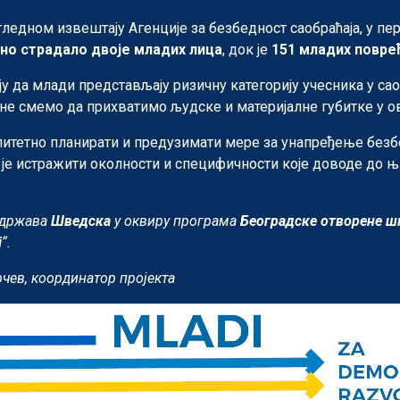
ледном извештају Агенције за безбедност саобраћаја, у пер
но страдало двоје младих лица
, док је
151 младих повре
у да млади представљају ризичну категорију учесника у сао
не смемо да прихватимо људске и материјалне губитке у о
литетно планирати и предузимати мере за унапређење безб
о је истражити околности и специфичности које доводе до 
држава
Шведска
у оквиру програма
Београдске отворене ш
ј
“.
чев, координатор пројекта