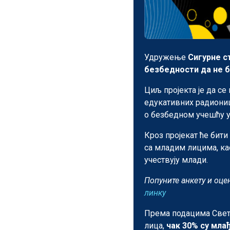
Удружење
Сигурне с
безбедности да не 
Циљ пројекта је да се
едукативних радиони
о безбедном учешћу у 
Кроз пројекат ће бит
са младим лицима, као
учествују млади.
Попуните анкету и оце
линку
Према подацима Светс
лица,
чак 30% су млађ