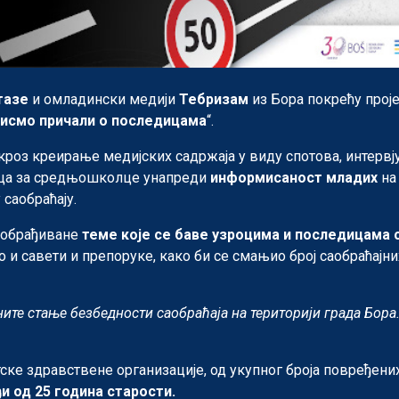
тазе
и омладински медији
Тебризам
из Бора покрећу проје
бисмо причали о последицама
“.
 кроз креирање медијских садржаја у виду спотова, интервју
ца за средњошколце унапреди
информисаност младих
на 
саобраћају.
и обрађиване
теме које се баве узроцима и последицама 
 и савети и препоруке, како би се смањио број саобраћајни
ните стање безбедности саобраћаја на територији града Бора.
ке здравствене организације, од укупног броја повређених
и од 25 година старости.